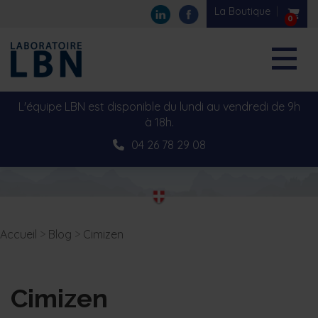
La Boutique
0
L'équipe LBN est disponible du lundi au vendredi de 9h
à 18h.
04 26 78 29 08
Accueil
>
Blog
>
Cimizen
Cimizen