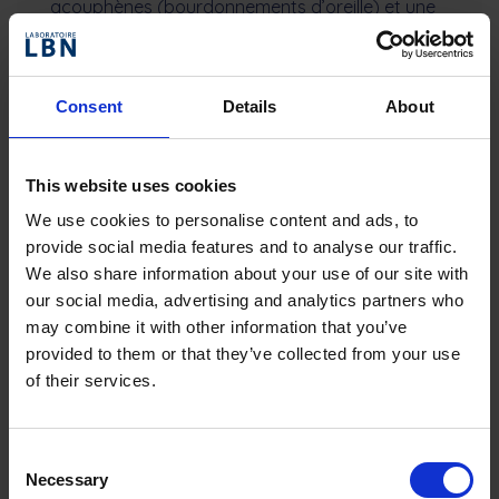
acouphènes (bourdonnements d’oreille) et une
perte d’audition. Les causes exactes de la
maladie de Ménière restent encore floues. Il
s’agit d’une maladie touchant la partie la plus
profonde de l’oreille interne. Un liquide, […]
Consent
Details
About
This website uses cookies
We use cookies to personalise content and ads, to
provide social media features and to analyse our traffic.
We also share information about your use of our site with
our social media, advertising and analytics partners who
may combine it with other information that you’ve
provided to them or that they’ve collected from your use
of their services.
Consent
LES ACOUPHENES CHEZ LES
Necessary
Selection