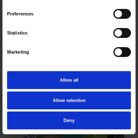
JEUNES
Contrairement à ce que l’on pourrait penser, les
Preferences
acouphènes ne touchent pas que les adultes et
les personnes âgées. Selon un sondage Ifop
réalisé en vue de la Journée Nationale de
Statistics
l’Audition, 28% des jeunes déclarent avoir déjà
souffert d’acouphènes. LES ACOUPHENES CHEZ
LES ADOLESCENTS Plus de la moitié des 15-17
Marketing
ans interrogés lors d’un […]
Allow all
Allow selection
Deny