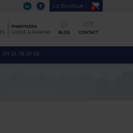
La Boutique
0
PHARYNZEN
RES
GORGE & PHARYNX
BLOG
CONTACT
04 26 78 29 08