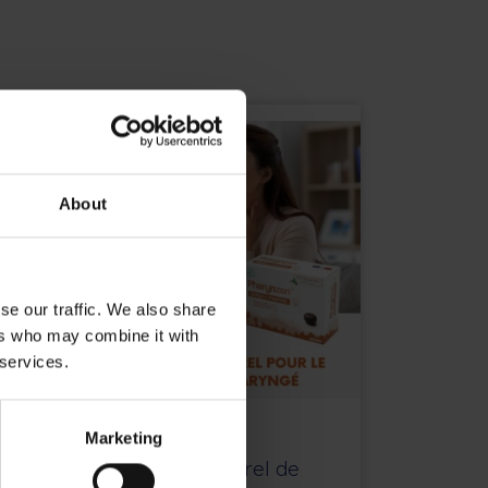
About
se our traffic. We also share
ers who may combine it with
 services.
Marketing
PhazynZen,
Le confort naturel de