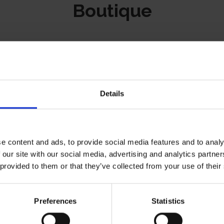
Boutique
Details
e content and ads, to provide social media features and to analy
 our site with our social media, advertising and analytics partn
 provided to them or that they’ve collected from your use of their
Preferences
Statistics
tiZen,
RhiniZen,
mule équilibre
formule pour les