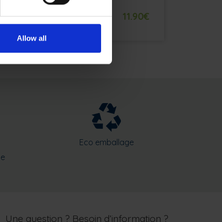
votre gorge
0
€
11.90
€
Allow all
Eco emballage
se
Une question ? Besoin d’information ?