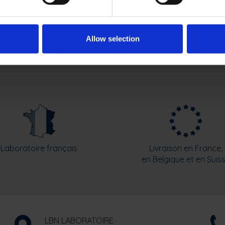
sique & nerveux
défenses immunitaires
23.60
€
19.0
Allow selection
Laboratoire français
Livraison en France,
en Belgique et en Suis
LBN LABORATOIRE