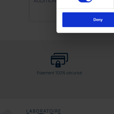
AUDITION
phy
23.60
€
Deny
Paiement 100% sécurisé